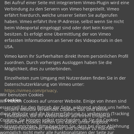
Bei Aufruf einer Seite mit integriertem Vimeo-Plugin wird eine
Verbindung zu den Servern von Vimeo hergestellt. Vimeo
erfährt hierdurch, welche unserer Seiten Sie aufgerufen
haben. Vimeo erfährt Ihre IP-Adresse, selbst wenn Sie nicht
beim Videoportal eingeloggt sind oder dort kein Konto
besitzen. Es erfolgt eine Übermittlung der von Vimeo
erfassten Informationen an Server des Videoportals in den
USA.
Vimeo kann Ihr Surfverhalten direkt Ihrem persönlichen Profil
zuordnen. Durch vorheriges Ausloggen haben Sie die
Möglichkeit, dies zu unterbinden.
Einzelheiten zum Umgang mit Nutzerdaten finden Sie in der
Datenschutzerklärung von Vimeo unter:
https://vimeo.com/privacy
.
Wir benutzen Cookies
Cookies
Wir nutzen Cookies auf unserer Website. Einige von ihnen sind
essenziell für den Betrieb der Seite, während andere uns helfen,
Unsere Website verwendet Cookies. Das sind kleine
diese Website und die Nutzererfahrung zu verbessern (Tracking
Textdateien, die Ihr Webbrowser auf Ihrem Endgerät
Cookies). Sie können selbst entscheiden, ob Sie die Cookies
speichert. Cookies helfen uns dabei, unser Angebot
zulassen möchten. Bitte beachten Sie, dass bei einer Ablehnung
nutzerfreundlicher, effektiver und sicherer zu machen.
womöglich nicht mehr alle Funktionalitäten der Seite zur