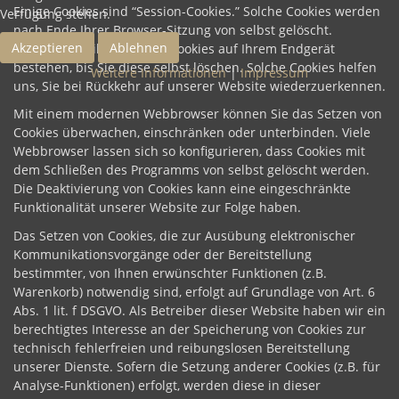
Einige Cookies sind “Session-Cookies.” Solche Cookies werden
Verfügung stehen.
nach Ende Ihrer Browser-Sitzung von selbst gelöscht.
Akzeptieren
Ablehnen
Hingegen bleiben andere Cookies auf Ihrem Endgerät
bestehen, bis Sie diese selbst löschen. Solche Cookies helfen
Weitere Informationen
|
Impressum
uns, Sie bei Rückkehr auf unserer Website wiederzuerkennen.
Mit einem modernen Webbrowser können Sie das Setzen von
Cookies überwachen, einschränken oder unterbinden. Viele
Webbrowser lassen sich so konfigurieren, dass Cookies mit
dem Schließen des Programms von selbst gelöscht werden.
Die Deaktivierung von Cookies kann eine eingeschränkte
Funktionalität unserer Website zur Folge haben.
Das Setzen von Cookies, die zur Ausübung elektronischer
Kommunikationsvorgänge oder der Bereitstellung
bestimmter, von Ihnen erwünschter Funktionen (z.B.
Warenkorb) notwendig sind, erfolgt auf Grundlage von Art. 6
Abs. 1 lit. f DSGVO. Als Betreiber dieser Website haben wir ein
berechtigtes Interesse an der Speicherung von Cookies zur
technisch fehlerfreien und reibungslosen Bereitstellung
unserer Dienste. Sofern die Setzung anderer Cookies (z.B. für
Analyse-Funktionen) erfolgt, werden diese in dieser